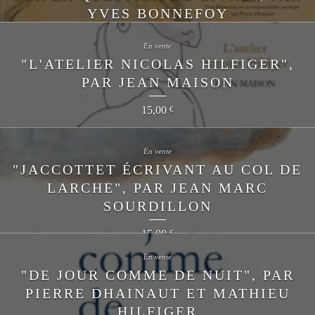
YVES BONNEFOY
16,00
€
En vente
"L'ATELIER NICOLAS HILFIGER",
PAR JEAN MAISON
15,00
€
En vente
"JACCOTTET ÉCRIVANT AU COL DE
LARCHE", PAR JEAN MARC
SOURDILLON
15,00
€
En vente
"DE JOUR COMME DE NUIT", PAR
PIERRE DHAINAUT ET MATHIEU
HILFIGER