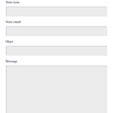
Votre nom
Votre email
Objet
Message